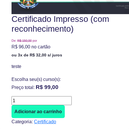
Certificado Impresso (com
reconhecimento)
De:
R$
150,00
por
R$
96,00
no cartão
ou 3x de
R$
32,00
s/ juros
teste
Escolha seu(s) curso(s):
R$ 99,00
Preço total:
Certificado
Impresso
Adicionar ao carrinho
(com
reconhecimento)
Categoria:
Certificado
quantidade